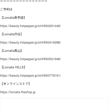
＝＝＝＝＝＝＝＝＝＝＝＝＝＝＝
ご予約は
【Lomalia表参道】
https://beauty.hotpepper.jp/slnH000251449/
【Lomalia渋谷】
https://beauty.hotpepper.jp/slnH000419288/
【Lomalia青山】
https://beauty.hotpepper.jp/slnH000521948/
【Lomalia HILLS】
https://beauty.hotpepper.jp/slnH000778191/
【オンラインストア】
https://lomalia.theshop.jp