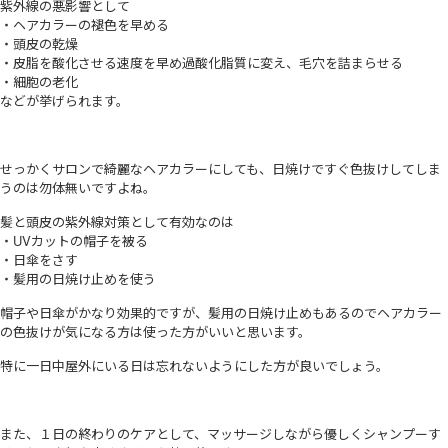
紫外線の悪影響として
・ヘアカラーの褪色を早める
・頭皮の乾燥
・皮脂を酸化させる速度を早め過酸化脂質に変え、毛穴を詰まらせる
・細胞の老化
などが挙げられます。
せっかくサロンで綺麗なヘアカラーにしても、日焼けですぐ色抜けしてしま
うのは勿体無いですよね。
髪と頭皮の紫外線対策として有効なのは
・UVカットの帽子を被る
・日傘をさす
・髪用の日焼け止めを使う
帽子や日傘がかなり効果的ですが、髪用の日焼け止めもあるのでヘアカラー
の色抜けが気になる方は使った方がいいと思います。
特に一日中屋外にいる日は忘れないようにした方が良いでしょう。
また、１日の終わりのケアとして、マッサージしながら優しくシャンプーす