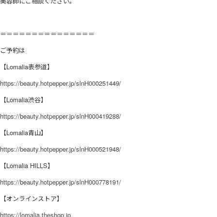
美容師にご相談ください。
＝＝＝＝＝＝＝＝＝＝＝＝＝＝＝
ご予約は
【Lomalia表参道】
https://beauty.hotpepper.jp/slnH000251449/
【Lomalia渋谷】
https://beauty.hotpepper.jp/slnH000419288/
【Lomalia青山】
https://beauty.hotpepper.jp/slnH000521948/
【Lomalia HILLS】
https://beauty.hotpepper.jp/slnH000778191/
【オンラインストア】
https://lomalia.theshop.jp