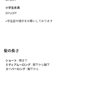
小学生未満
50%OFF
※学生証の提示をお願いしております
髪の長さ
ショート
: 顎まで
ミディアム～ロング
: 顎下から胸下
スーパーロング
: 胸下から