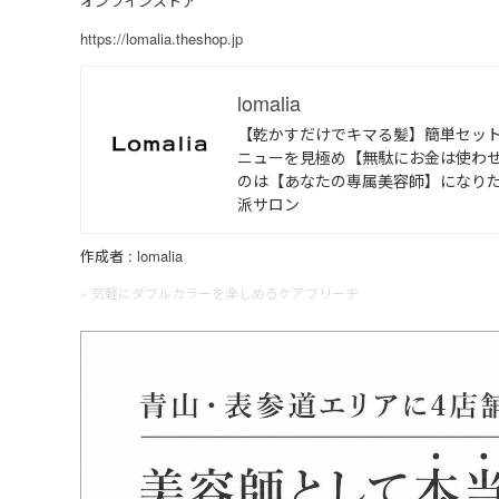
オンラインストア
https://lomalia.theshop.jp
lomalia
【乾かすだけでキマる髪】簡単セッ
ニューを見極め【無駄にお金は使わせ
のは【あなたの専属美容師】になり
派サロン
作成者 :
lomalia
« 気軽にダブルカラーを楽しめるケアブリーチ