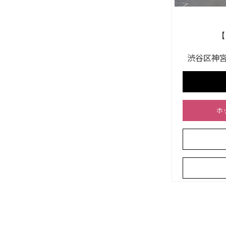
【
渋谷区神宮前
ホ