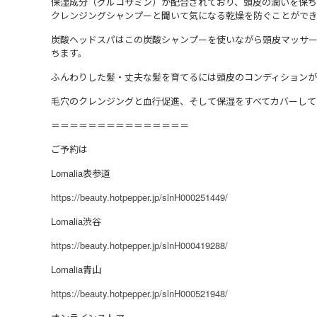
保湿成分（グルコサミン）が配合されており、頭皮の潤いを保ち
クレンジングシャンプーと聞いて気になる乾燥を防ぐことができ
炭酸ヘッドスパはこの炭酸シャンプーを使いながら頭皮マッサ
ちます。
ふんわりした髪・丈夫な髪を育てるには頭皮のコンディションが
毛穴のクレンジングと血行促進、そして保湿をすべてカバーして
＝＝＝＝＝＝＝＝＝＝＝＝＝＝＝
ご予約は
Lomalia表参道
https://beauty.hotpepper.jp/slnH000251449/
Lomalia渋谷
https://beauty.hotpepper.jp/slnH000419288/
Lomalia青山
https://beauty.hotpepper.jp/slnH000521948/