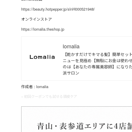
https://beauty.hotpepper.jp/slnH000521948/
オンラインストア
https://lomalia.theshop.jp
lomalia
【乾かすだけでキマる髪】簡単セッ
ニューを見極め【無駄にお金は使わせ
のは【あなたの専属美容師】になり
派サロン
作成者 :
lomalia
« 初回クーポンでも試せる頭皮ケア