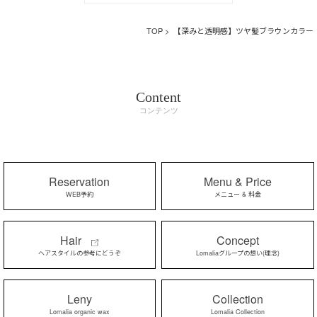
TOP
> 【深みと透明感】ツヤ髪ブラウンカラー
Content
コンテンツ
Reservation
Menu & Price
WEB予約
メニュー & 料金
Hair
Concept
ヘアスタイルの参考にどうぞ
Lomaliaグループの想い(理念)
Leny
Collection
Lomalia organic wax
Lomalia Collection