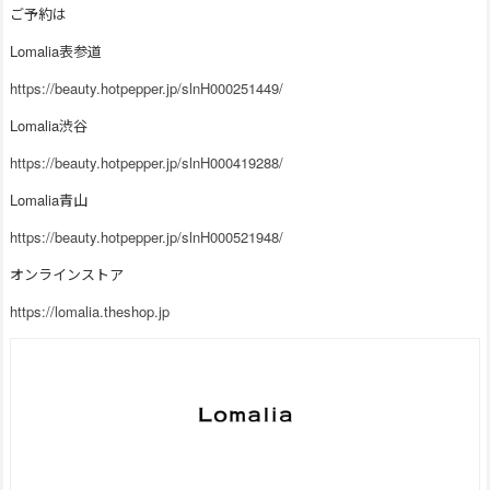
ご予約は
Lomalia表参道
https://beauty.hotpepper.jp/slnH000251449/
Lomalia渋谷
https://beauty.hotpepper.jp/slnH000419288/
Lomalia青山
https://beauty.hotpepper.jp/slnH000521948/
オンラインストア
https://lomalia.theshop.jp