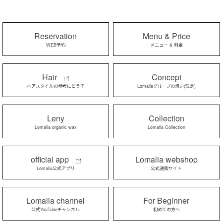
Reservation
Menu & Price
WEB予約
メニュー & 料金
Hair
Concept
ヘアスタイルの参考にどうぞ
Lomaliaグループの想い(理念)
Leny
Collection
Lomalia organic wax
Lomalia Collection
official app
Lomalia webshop
Lomalia公式アプリ
公式通販サイト
Lomalia channel
For Beginner
公式YouTubeチャンネル
初めての方へ