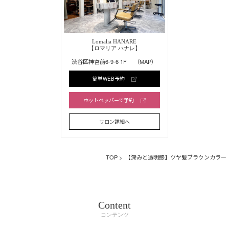
Lomalia HANARE
【ロマリア ハナレ】
渋谷区神宮前6-9-6 1F
（MAP）
簡単WEB予約
ホットペッパーで予約
サロン詳細へ
TOP
> 【深みと透明感】ツヤ髪ブラウンカラー
Content
コンテンツ