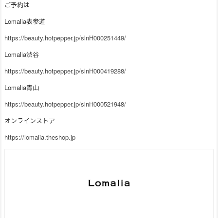
ご予約は
Lomalia表参道
https://beauty.hotpepper.jp/slnH000251449/
Lomalia渋谷
https://beauty.hotpepper.jp/slnH000419288/
Lomalia青山
https://beauty.hotpepper.jp/slnH000521948/
オンラインストア
https://lomalia.theshop.jp