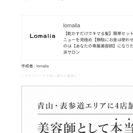
lomalia
【乾かすだけでキマる髪】簡単セッ
ニューを見極め【無駄にお金は使わせ
のは【あなたの専属美容師】になり
派サロン
作成者 :
lomalia
« ケアブリーチで思い通りの髪色に！