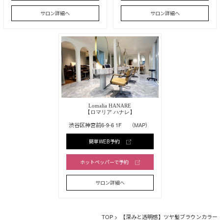
サロン詳細へ
サロン詳細へ
Lomalia HANARE
【ロマリア ハナレ】
渋谷区神宮前6-9-6 1F
（MAP）
簡単WEB予約
ホットペッパーで予約
サロン詳細へ
TOP
> 【深みと透明感】ツヤ髪ブラウンカラー