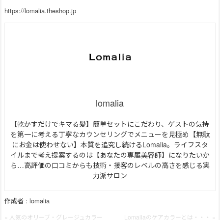
https://lomalia.theshop.jp
lomalia
【乾かすだけでキマる髪】簡単セットにこだわり、ゲストの気持
を第一に考える丁寧なカウンセリングでメニューを見極め【無駄
にお金は使わせない】本質を追究し続けるLomalia。ライフスタ
イルまで考え提案するのは【あなたの専属美容師】になりたいか
ら…高評価の口コミからも技術・接客のレベルの高さを感じる実
力派サロン
作成者 :
lomalia
« 人気のオリーブ・グレージュカラー
Lomaliaのケアカラーとは・・・ »