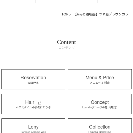
TOP
> 【深みと透明感】ツヤ髪ブラウンカラー
Content
コンテンツ
Reservation
Menu & Price
WEB予約
メニュー & 料金
Hair
Concept
ヘアスタイルの参考にどうぞ
Lomaliaグループの想い(理念)
Leny
Collection
Lomalia organic wax
Lomalia Collection