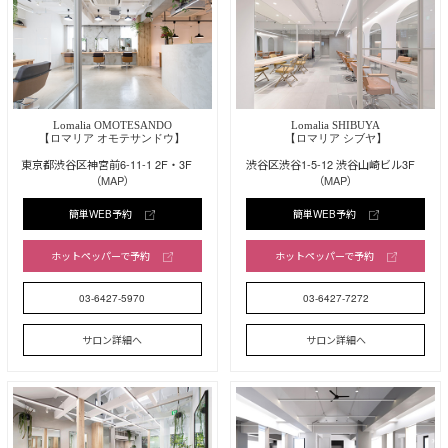
Lomalia OMOTESANDO
Lomalia SHIBUYA
【ロマリア オモテサンドウ】
【ロマリア シブヤ】
東京都渋谷区神宮前6-11-1 2F・3F
渋谷区渋谷1-5-12 渋谷山崎ビル3F
（MAP）
（MAP）
簡単WEB予約
簡単WEB予約
ホットペッパーで予約
ホットペッパーで予約
03-6427-5970
03-6427-7272
サロン詳細へ
サロン詳細へ