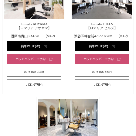
Lomalia AOYAMA
Lomalia HILLS
【ロマリア アオヤマ】
【ロマリア ヒルズ】
港区南青山3-14-28
（MAP）
渋谷区神宮前4-17-16 202
（MAP）
簡単WEB予約
簡単WEB予約
ホットペッパーで予約
ホットペッパーで予約
03-6459-2220
03-6455-5524
サロン詳細へ
サロン詳細へ