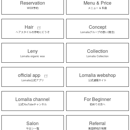
Reservation
Menu & Price
WEB予約
メニュー & 料金
Hair
Concept
ヘアスタイルの参考にどうぞ
Lomaliaグループの想い(理念)
Leny
Collection
Lomalia organic wax
Lomalia Collection
official app
Lomalia webshop
Lomalia公式アプリ
公式通販サイト
Lomalia channel
For Beginner
公式YouTubeチャンネル
初めての方へ
Salon
Referral
サロン一覧
美容師紹介制度