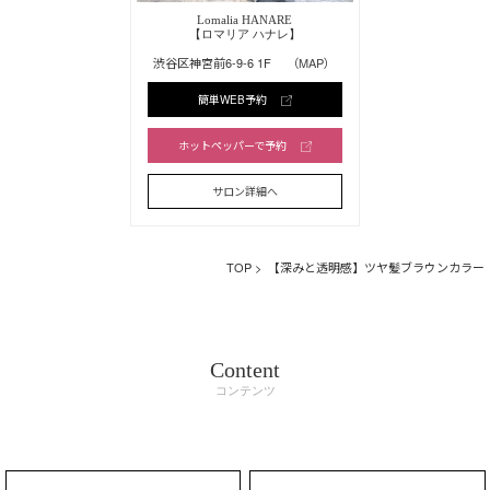
Lomalia HANARE
【ロマリア ハナレ】
渋谷区神宮前6-9-6 1F
（MAP）
簡単WEB予約
ホットペッパーで予約
サロン詳細へ
TOP
> 【深みと透明感】ツヤ髪ブラウンカラー
Content
コンテンツ