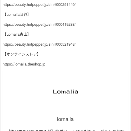
https://beauty.hotpepper.jp/slnH000251449/
【Lomalia渋谷】
https://beauty.hotpepper.jp/slnH000419288/
【Lomalia青山】
https://beauty.hotpepper.jp/slnH000521948/
【オンラインストア】
https://lomalia.theshop.jp
lomalia