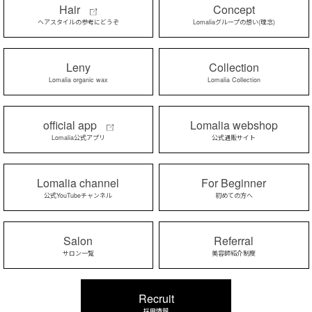
Hair
Concept
ヘアスタイルの参考にどうぞ
Lomaliaグループの想い(理念)
Leny
Collection
Lomalia organic wax
Lomalia Collection
official app
Lomalia webshop
Lomalia公式アプリ
公式通販サイト
Lomalia channel
For Beginner
公式YouTubeチャンネル
初めての方へ
Salon
Referral
サロン一覧
美容師紹介制度
Recruit
採用情報