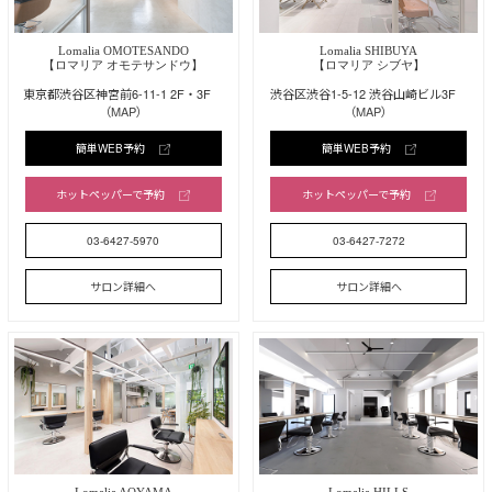
Lomalia OMOTESANDO
Lomalia SHIBUYA
【ロマリア オモテサンドウ】
【ロマリア シブヤ】
東京都渋谷区神宮前6-11-1 2F・3F
渋谷区渋谷1-5-12 渋谷山崎ビル3F
（MAP）
（MAP）
簡単WEB予約
簡単WEB予約
ホットペッパーで予約
ホットペッパーで予約
03-6427-5970
03-6427-7272
サロン詳細へ
サロン詳細へ