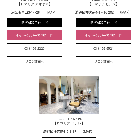
Lomalia AOYAMA
Lomalia HILLS
【ロマリア アオヤマ】
【ロマリア ヒルズ】
港区南青山3-14-28
（MAP）
渋谷区神宮前4-17-16 202
（MAP）
簡単WEB予約
簡単WEB予約
ホットペッパーで予約
ホットペッパーで予約
03-6459-2220
03-6455-5524
サロン詳細へ
サロン詳細へ
Lomalia HANARE
【ロマリア ハナレ】
渋谷区神宮前6-9-6 1F
（MAP）