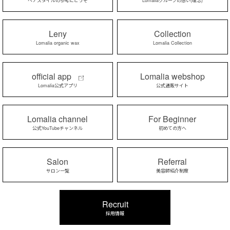
ヘアスタイルの参考にどうぞ
Lomaliaグループの想い(理念)
Leny
Collection
Lomalia organic wax
Lomalia Collection
official app
Lomalia webshop
Lomalia公式アプリ
公式通販サイト
Lomalia channel
For Beginner
公式YouTubeチャンネル
初めての方へ
Salon
Referral
サロン一覧
美容師紹介制度
Recruit
採用情報