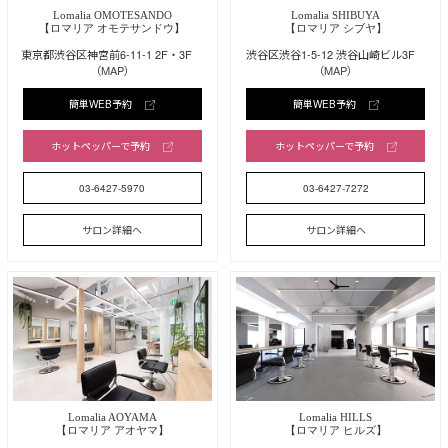
Lomalia OMOTESANDO
Lomalia SHIBUYA
【ロマリア オモテサンドウ】
【ロマリア シブヤ】
東京都渋谷区神宮前6-11-1 2F・3F
渋谷区渋谷1-5-12 渋谷山崎ビル3F
（MAP）
（MAP）
簡単WEB予約
簡単WEB予約
ホットペッパーで予約
ホットペッパーで予約
03-6427-5970
03-6427-7272
サロン詳細へ
サロン詳細へ
Lomalia AOYAMA
Lomalia HILLS
【ロマリア アオヤマ】
【ロマリア ヒルズ】