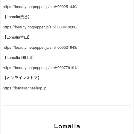
https://beauty.hotpepper.jp/slnH000251449/
【Lomalia渋谷】
https://beauty.hotpepper.jp/slnH000419288/
【Lomalia青山】
https://beauty.hotpepper.jp/slnH000521948/
【Lomalia HILLS】
https://beauty.hotpepper.jp/slnH000778191/
【オンラインストア】
https://lomalia.theshop.jp