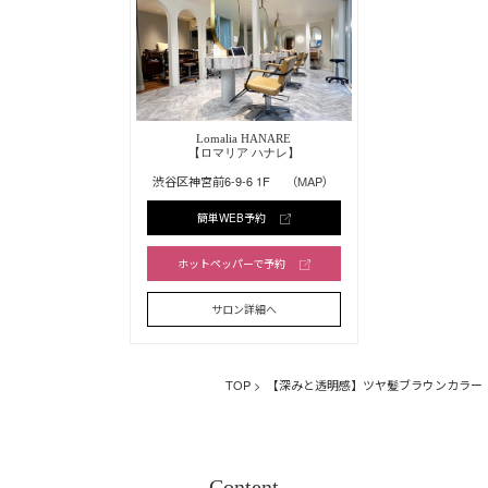
Lomalia HANARE
【ロマリア ハナレ】
渋谷区神宮前6-9-6 1F
（MAP）
簡単WEB予約
ホットペッパーで予約
サロン詳細へ
TOP
> 【深みと透明感】ツヤ髪ブラウンカラー
Content