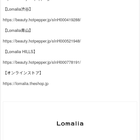
【Lomalia渋谷】
https://beauty.hotpepper.jp/slnH000419288/
【Lomalia青山】
https://beauty.hotpepper.jp/slnH000521948/
【Lomalia HILLS】
https://beauty.hotpepper.jp/slnH000778191/
【オンラインストア】
https://lomalia.theshop.jp