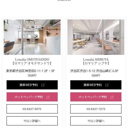
Lomalia OMOTESANDO
Lomalia SHIBUYA
【ロマリア オモテサンドウ】
【ロマリア シブヤ】
東京都渋谷区神宮前6-11-1 2F・3F
渋谷区渋谷1-5-12 渋谷山崎ビル3F
（MAP）
（MAP）
簡単WEB予約
簡単WEB予約
ホットペッパーで予約
ホットペッパーで予約
03-6427-5970
03-6427-7272
サロン詳細へ
サロン詳細へ