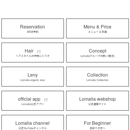
Reservation
Menu & Price
WEB予約
メニュー & 料金
Hair
Concept
ヘアスタイルの参考にどうぞ
Lomaliaグループの想い(理念)
Leny
Collection
Lomalia organic wax
Lomalia Collection
official app
Lomalia webshop
Lomalia公式アプリ
公式通販サイト
Lomalia channel
For Beginner
公式YouTubeチャンネル
初めての方へ