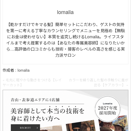
lomalia
【乾かすだけでキマる髪】簡単セットにこだわり、ゲストの気持
を第一に考える丁寧なカウンセリングでメニューを見極め【無駄
にお金は使わせない】本質を追究し続けるLomalia。ライフスタ
イルまで考え提案するのは【あなたの専属美容師】になりたいか
ら…高評価の口コミからも技術・接客のレベルの高さを感じる実
力派サロン
作成者 :
lomalia
« 毛先に軽やかな動きをつける【レイ
カラーを繰り返した髪の手触りに差が
ヤーカット】
出る【ケアカラー】 »