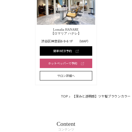
Lomalia HANARE
【ロマリア ハナレ】
渋谷区神宮前6-9-6 1F
（MAP）
簡単WEB予約
ホットペッパーで予約
サロン詳細へ
TOP
> 【深みと透明感】ツヤ髪ブラウンカラー
Content
コンテンツ