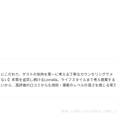
トにこだわり、ゲストの気持を第一に考える丁寧なカウンセリングでメ
ない】本質を追究し続けるLomalia。ライフスタイルまで考え提案する
たいから…高評価の口コミからも技術・接客のレベルの高さを感じる実
簡単にお洒落になれる髪型をご提案しま