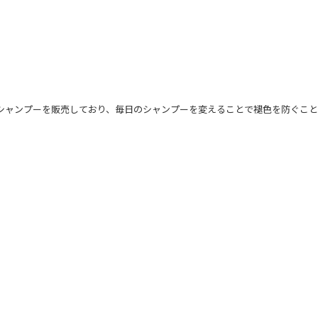
ラーシャンプーを販売しており、毎日のシャンプーを変えることで褪色を防ぐこ