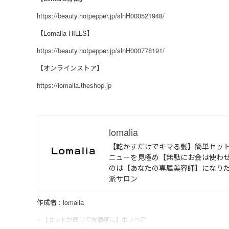
https://beauty.hotpepper.jp/slnH000521948/
【Lomalia HILLS】
https://beauty.hotpepper.jp/slnH000778191/
【オンラインストア】
https://lomalia.theshop.jp
lomalia
【乾かすだけでキマる髪】簡単セッ
ニューを見極め【無駄にお金は使わせ
のは【あなたの専属美容師】になり
派サロン
作成者 :
lomalia
« 【セットが簡単でお洒落に】ボブヘア