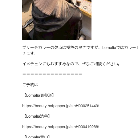
ブリーチカラーの欠点は褪色の早さですが、Lomaliaではカ
きます。
イメチェンにもおすすめなので、ぜひご相談ください。
＝＝＝＝＝＝＝＝＝＝＝＝＝＝＝
ご予約は
【Lomalia表参道】
https://beauty.hotpepper.jp/slnH000251449/
【Lomalia渋谷】
https://beauty.hotpepper.jp/slnH000419288/
【Lomalia青山】