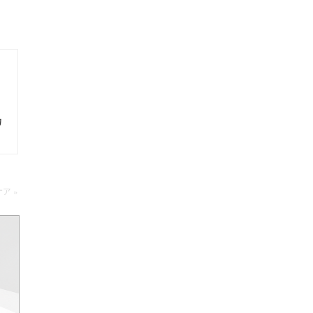
力
ア »