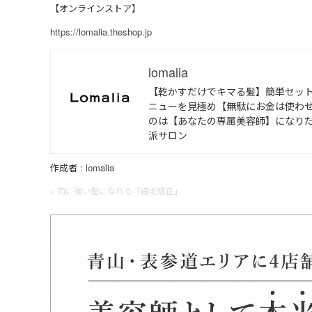
【オンラインストア】
https://lomalia.theshop.jp
lomalia
【乾かすだけでキマる髪】簡単セッ
ニューを見極め【無駄にお金は使わせ
のは【あなたの専属美容師】になり
派サロン
作成者 :
lomalia
« 雨に強い髪になれる「縮毛矯正」