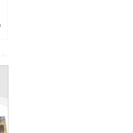
力
う »