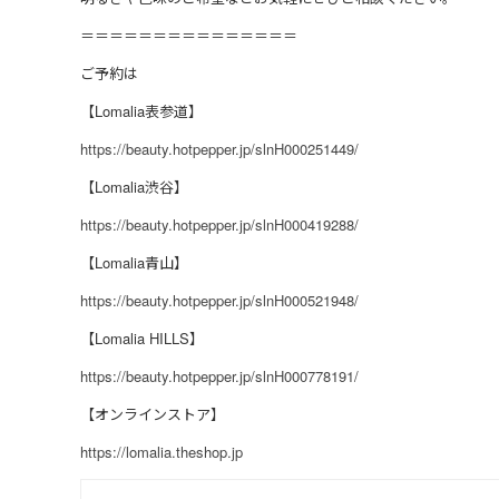
＝＝＝＝＝＝＝＝＝＝＝＝＝＝＝
ご予約は
【Lomalia表参道】
https://beauty.hotpepper.jp/slnH000251449/
【Lomalia渋谷】
https://beauty.hotpepper.jp/slnH000419288/
【Lomalia青山】
https://beauty.hotpepper.jp/slnH000521948/
【Lomalia HILLS】
https://beauty.hotpepper.jp/slnH000778191/
【オンラインストア】
https://lomalia.theshop.jp