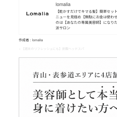
lomalia
【乾かすだけでキマる髪】簡単セッ
ニューを見極め【無駄にお金は使わせ
のは【あなたの専属美容師】になり
派サロン
作成者 :
lomalia
« 【週末のリフレッシュにも】炭酸ヘッドスパ